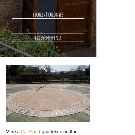
escoles | colònies
esdeveniments
Vine a
Cal Gort
i gaudeix d'un lloc