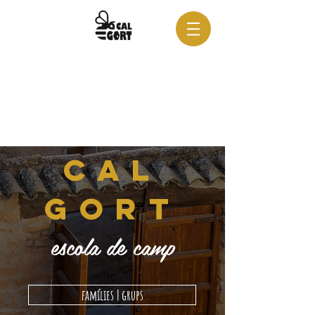
cal
gort
escola de camp
famílies | grups